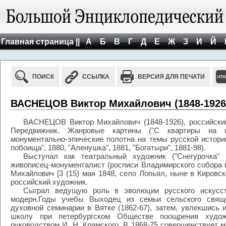
Главная страница ||
А
Б
В
Г
Д
Е
Ж
З
И
Й
ПОИСК
ССЫЛКА
ВЕРСИЯ ДЛЯ ПЕЧАТИ
ВАСНЕЦОВ Виктор Михайлович (1848-1926
ВАСНЕЦОВ Виктор Михайлович (1848-1926), российский
Передвижник. Жанровые картины ("С квартиры на кв
монументально-эпические полотна на темы русской истори
побоища", 1880, "Аленушка", 1881, "Богатыри", 1881-98).
Выступал как театральный художник ("Снегурочка" 
живописец-монументалист (росписи Владимирского собора
Михайлович [3 (15) мая 1848, село Лопьял, ныне в Кировск
российский художник.
Сыграл ведущую роль в эволюции русского искусс
модерн.Годы учебы Выходец из семьи сельского свяще
духовной семинарии в Вятке (1862-67), затем, увлекшись 
школу при петербургском Обществе поощрения худож
руководством И. Н. Крамского. В 1868-75 совершенствует 