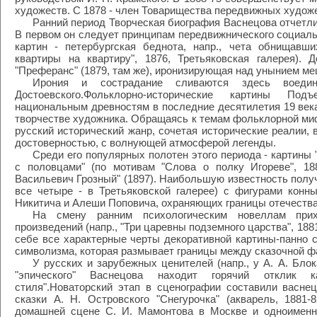
художеств. С 1878 - член Товарищества передвижных худож
Ранний период Творческая биография Васнецова отчетли
В первом он следует принципам передвижнического социаль
картин - петербургская беднота, напр., чета обнищавш
квартиры на квартиру", 1876, Третьяковская галерея).
"Преферанс" (1879, там же), иронизирующая над унынием ме
Ирония и сострадание сливаются здесь воеди
Достоевского.Фольклорно-исторические картины По
национальным древностям в последние десятилетия 19 век
творчестве художника. Обращаясь к темам фольклорной ми
русский исторический жанр, сочетая исторические реалии,
достоверностью, с волнующей атмосферой легенды.
Среди его популярных полотен этого периода - картины
с половцами" (по мотивам "Слова о полку Игореве", 188
Васильевич Грозный" (1897). Наибольшую известность получи
все четыре - в Третьяковской галерее) с фигурами кон
Никитича и Алеши Поповича, охраняющих границы отечества
На смену ранним психологическим новеллам при
произведений (напр., "Три царевны подземного царства", 188
себе все характерные черты декоративной картины-панно с
символизма, которая размывает границы между сказочной ф
У русских и зарубежных ценителей (напр., у А. А. Блок
"эпического" Васнецова находит горячий отклик к
стиля".Новаторский этап в сценографии составили васне
сказки А. Н. Островского "Снегурочка" (акварель, 1881
домашней сцене С. И. Мамонтова в Москве и одноименно