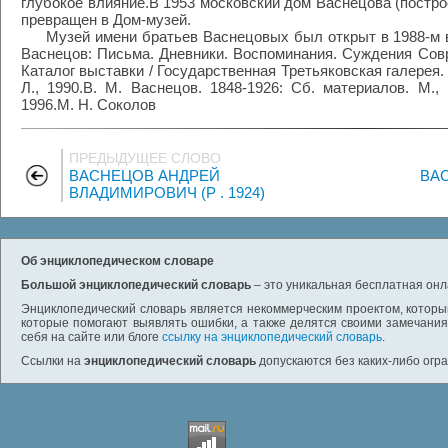
глубокое влияние.В 1953 московский дом Васнецова (построе
превращен в Дом-музей.
Музей имени братьев Васнецовых был открыт в 1988-м в 
Васнецов: Письма. Дневники. Воспоминания. Суждения Совр
Каталог выставки / Государственная Третьяковская галерея. 
Л., 1990.В. М. Васнецов. 1848-1926: Сб. материалов. М.,
1996.М. Н. Соколов
ПРЕДЫДУЩЕЕ СЛОВО
ВАСНЕЦОВ АНДРЕЙ
ВА
ВЛАДИМИРОВИЧ (Р . 1924)
Об энциклопедическом словаре
Большой энциклопедический словарь
– это уникальная бесплатная онл
Энциклопедический словарь является некоммерческим проектом, которы
которые помогают выявлять ошибки, а также делятся своими замечания
себя на сайте или блоге
ссылку на энциклопедический словарь
.
Ссылки на
энциклопедический словарь
допускаются без каких-либо огр