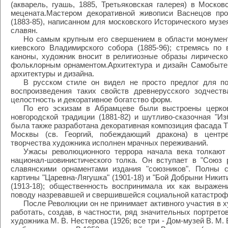
(акварель, гуашь, 1885, Третьяковская галерея) в Москов
мецената.Мастером декоративной живописи Васнецов про
(1883-85), написанном для московского Исторического музе
славян.
Но самым крупным его свершением в области монумент
киевского Владимирского собора (1885-96); стремясь по
каноны, художник вносит в религиозные образы лирическо
фольклорным орнаментом.Архитектура и дизайн Самобыте
архитектуры и дизайна.
В русском стиле он видел не просто предлог для по
воспроизведения таких свойств древнерусского зодчества
целостность и декоративное богатство форм.
По его эскизам в Абрамцеве были выстроены церков
новгородской традиции (1881-82) и шутливо-сказочная "Из
была также разработана декоративная композиция фасада Тр
Москвы (св. Георгий, побеждающий дракона) в центр
творчества художника исполнен мрачных переживаний.
Ужасы революционного террора начала века толкают 
национал-шовинистического толка. Он вступает в "Союз 
славянскими орнаментами издания "союзников". Полны с
картины "Царевна-Лягушка" (1901-18) и "Бой Добрыни Ники
(1913-18); общественность воспринимала их как выраже
поводу назревавшей и свершившейся социальной катастроф
После Революции он не принимает активного участия в 
работать, создав, в частности, ряд значительных портрето
художника М. В. Нестерова (1926; все три - Дом-музей В. М.