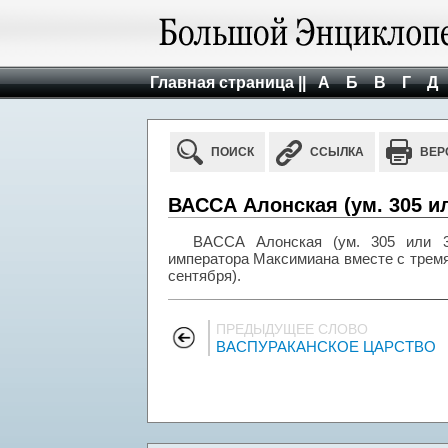
Главная страница ||
А
Б
В
Г
Д
ПОИСК
ССЫЛКА
ВЕР
ВАССА Алонская (ум. 305 ил
ВАССА Алонская (ум. 305 или 31
императора Максимиана вместе с тремя
сентября).
ПРЕДЫДУЩЕЕ СЛОВО
ВАСПУРАКАНСКОЕ ЦАРСТВО