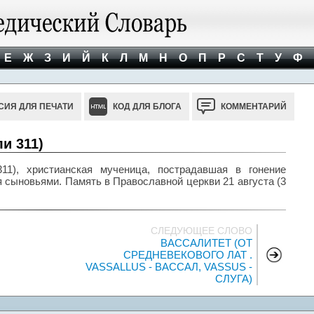
Е
Ж
З
И
Й
К
Л
М
Н
О
П
Р
С
Т
У
Ф
СИЯ ДЛЯ ПЕЧАТИ
КОД ДЛЯ БЛОГА
КОММЕНТАРИЙ
и 311)
1), христианская мученица, пострадавшая в гонение
 сыновьями. Память в Православной церкви 21 августа (3
СЛЕДУЮЩЕЕ СЛОВО
ВАССАЛИТЕТ (ОТ
СРЕДНЕВЕКОВОГО ЛАТ .
VASSALLUS - ВАССАЛ, VASSUS -
СЛУГА)