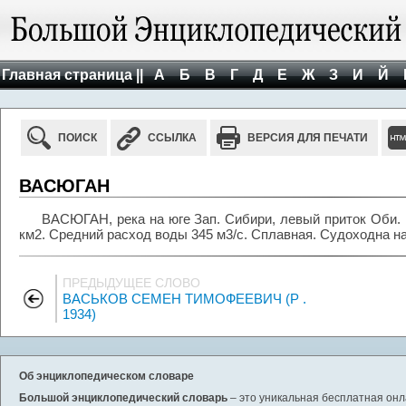
Главная страница ||
А
Б
В
Г
Д
Е
Ж
З
И
Й
ПОИСК
ССЫЛКА
ВЕРСИЯ ДЛЯ ПЕЧАТИ
ВАСЮГАН
ВАСЮГАН, река на юге Зап. Сибири, левый приток Оби. 
км2. Средний расход воды 345 м3/с. Сплавная. Судоходна на 
ПРЕДЫДУЩЕЕ СЛОВО
ВАСЬКОВ СЕМЕН ТИМОФЕЕВИЧ (Р .
1934)
Об энциклопедическом словаре
Большой энциклопедический словарь
– это уникальная бесплатная онл