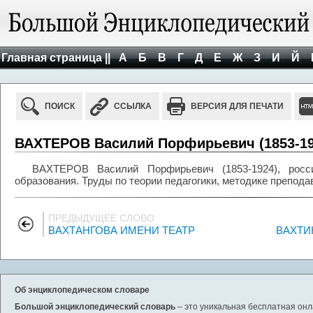
Главная страница ||
А
Б
В
Г
Д
Е
Ж
З
И
Й
ПОИСК
ССЫЛКА
ВЕРСИЯ ДЛЯ ПЕЧАТИ
ВАХТЕРОВ Василий Порфирьевич (1853-19
ВАХТЕРОВ Василий Порфирьевич (1853-1924), росси
образования. Труды по теории педагогики, методике препода
ПРЕДЫДУЩЕЕ СЛОВО
ВАХТАНГОВА ИМЕНИ ТЕАТР
ВАХТИ
Об энциклопедическом словаре
Большой энциклопедический словарь
– это уникальная бесплатная онл