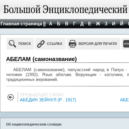
Главная страница ||
А
Б
В
Г
Д
Е
Ж
З
И
Й
ПОИСК
ССЫЛКА
ВЕРСИЯ ДЛЯ ПЕЧАТИ
АБЕЛАМ (самоназвание)
АБЕЛАМ (самоназвание), папуасский народ в Папуа - 
человек (1992). Язык абелам. Верующие - католики, п
традиционных верований.
ПРЕДЫДУЩЕЕ СЛОВО
АБЕДИН ЗЕЙНУЛ (Р . 1917)
АБЕ
Об энциклопедическом словаре