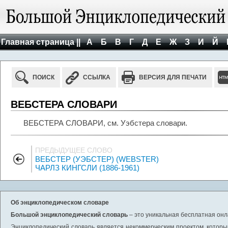
Главная страница ||
А
Б
В
Г
Д
Е
Ж
З
И
Й
ПОИСК
ССЫЛКА
ВЕРСИЯ ДЛЯ ПЕЧАТИ
ВЕБСТЕРА СЛОВАРИ
ВЕБСТЕРА СЛОВАРИ, см. Уэбстера словари.
ПРЕДЫДУЩЕЕ СЛОВО
ВЕБСТЕР (УЭБСТЕР) (WEBSTER)
ЧАРЛЗ КИНГСЛИ (1886-1961)
Об энциклопедическом словаре
Большой энциклопедический словарь
– это уникальная бесплатная онл
Энциклопедический словарь является некоммерческим проектом, которы