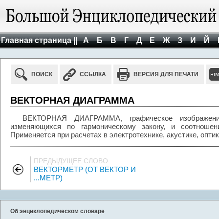
Главная страница ||
А
Б
В
Г
Д
Е
Ж
З
И
Й
ПОИСК
ССЫЛКА
ВЕРСИЯ ДЛЯ ПЕЧАТИ
ВЕКТОРНАЯ ДИАГРАММА
ВЕКТОРНАЯ ДИАГРАММА, графическое изображение
изменяющихся по гармоническому закону, и соотноше
Применяется при расчетах в электротехнике, акустике, оптике
ПРЕДЫДУЩЕЕ СЛОВО
ВЕКТОРМЕТР (ОТ ВЕКТОР И
...МЕТР)
Об энциклопедическом словаре