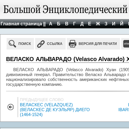
Главная страница ||
А
Б
В
Г
Д
Е
Ж
З
И
Й
ПОИСК
ССЫЛКА
ВЕРСИЯ ДЛЯ ПЕЧАТИ
ВЕЛАСКО АЛЬВАРАДО (Velasco Alvarado) Ху
ВЕЛАСКО АЛЬВАРАДО (Velasco Alvarado) Хуан (1909-
дивизионный генерал. Правительство Веласко Альварадо 
национализировало собственность американских нефтяных
государственную компанию.
ПРЕДЫДУЩЕЕ СЛОВО
ВЕЛАСКЕС (VELAZQUEZ)
(ВЕЛАСКЕС ДЕ КУЭЛЬЯР) ДИЕГО
IBAR
(1464-1524)