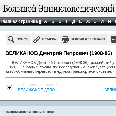
Главная страница ||
А
Б
В
Г
Д
Е
Ж
З
И
Й
ПОИСК
ССЫЛКА
ВЕРСИЯ ДЛЯ ПЕЧАТИ
ВЕЛИКАНОВ Дмитрий Петрович (1908-86)
ВЕЛИКАНОВ Дмитрий Петрович (1908-86), российский у
(1968). Основные труды по исследованию эксплуатацион
автомобильных перевозок в единой транспортной системе.
ПРЕДЫДУЩЕЕ СЛОВО
ВЕЛИЖСКОЕ ДЕЛО
ВЕЛИ
Об энциклопедическом словаре