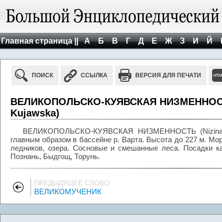
Главная страница ||
А
Б
В
Г
Д
Е
Ж
З
И
Й
ПОИСК
ССЫЛКА
ВЕРСИЯ ДЛЯ ПЕЧАТИ
ВЕЛИКОПОЛЬСКО-КУЯВСКАЯ НИЗМЕННОСТЬ 
Kujawska)
ВЕЛИКОПОЛЬСКО-КУЯВСКАЯ НИЗМЕННОСТЬ (Nizina Wie
главным образом в бассейне р. Варта. Высота до 227 м. М
ледников, озера. Сосновые и смешанные леса. Посадки к
Познань, Быдгощ, Торунь.
ПРЕДЫДУЩЕЕ СЛОВО
ВЕЛИКОМУЧЕНИК