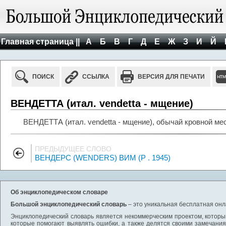
Главная страница ||
А
Б
В
Г
Д
Е
Ж
З
И
Й
ПОИСК
ССЫЛКА
ВЕРСИЯ ДЛЯ ПЕЧАТИ
ВЕНДЕТТА (итал. vendetta - мщение)
ВЕНДЕТТА (итал. vendetta - мщение), обычай кровной мес
ПРЕДЫДУЩЕЕ СЛОВО
ВЕНДЕРС (WENDERS) ВИМ (Р . 1945)
Об энциклопедическом словаре
Большой энциклопедический словарь
– это уникальная бесплатная онл
Энциклопедический словарь является некоммерческим проектом, которы
которые помогают выявлять ошибки, а также делятся своими замечания