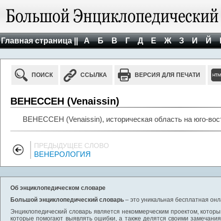
Главная страница ||
А
Б
В
Г
Д
Е
Ж
З
И
Й
ПОИСК
ССЫЛКА
ВЕРСИЯ ДЛЯ ПЕЧАТИ
ВЕНЕССЕН (Venaissin)
ВЕНЕССЕН (Venaissin), историческая область на юго-вос
ПРЕДЫДУЩЕЕ СЛОВО
ВЕНЕРОЛОГИЯ
Об энциклопедическом словаре
Большой энциклопедический словарь
– это уникальная бесплатная онл
Энциклопедический словарь является некоммерческим проектом, которы
которые помогают выявлять ошибки, а также делятся своими замечания