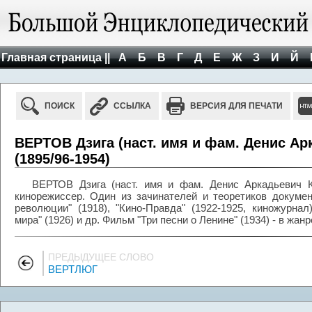
Главная страница ||
А
Б
В
Г
Д
Е
Ж
З
И
Й
ПОИСК
ССЫЛКА
ВЕРСИЯ ДЛЯ ПЕЧАТИ
ВЕРТОВ Дзига (наст. имя и фам. Денис А
(1895/96-1954)
ВЕРТОВ Дзига (наст. имя и фам. Денис Аркадьевич Ка
кинорежиссер. Один из зачинателей и теоретиков докуме
революции" (1918), "Кино-Правда" (1922-1925, киножурнал)
мира" (1926) и др. Фильм "Три песни о Ленине" (1934) - в жа
ПРЕДЫДУЩЕЕ СЛОВО
ВЕРТЛЮГ