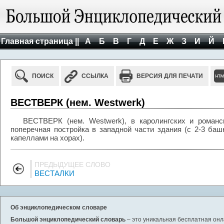
Главная страница ||
А
Б
В
Г
Д
Е
Ж
З
И
Й
ПОИСК
ССЫЛКА
ВЕРСИЯ ДЛЯ ПЕЧАТИ
ВЕСТВЕРК (нем. Westwerk)
ВЕСТВЕРК (нем. Westwerk), в каролингских и романс
поперечная постройка в западной части здания (с 2-3 ба
капеллами на хорах).
ПРЕДЫДУЩЕЕ СЛОВО
ВЕСТАЛКИ
Об энциклопедическом словаре
Большой энциклопедический словарь
– это уникальная бесплатная онл