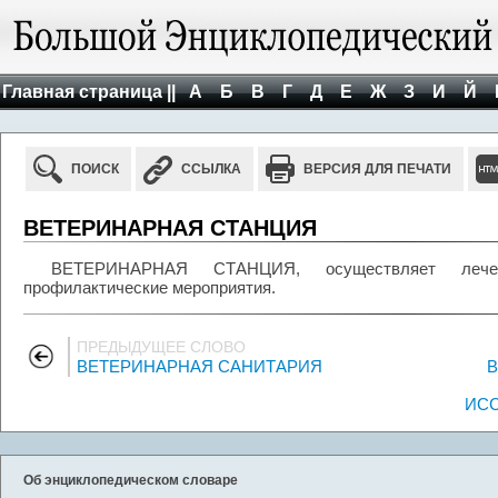
Главная страница ||
А
Б
В
Г
Д
Е
Ж
З
И
Й
ПОИСК
ССЫЛКА
ВЕРСИЯ ДЛЯ ПЕЧАТИ
ВЕТЕРИНАРНАЯ СТАНЦИЯ
ВЕТЕРИНАРНАЯ СТАНЦИЯ, осуществляет лечен
профилактические мероприятия.
ПРЕДЫДУЩЕЕ СЛОВО
ВЕТЕРИНАРНАЯ САНИТАРИЯ
ИСС
Об энциклопедическом словаре