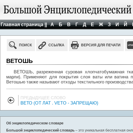
Главная страница ||
А
Б
В
Г
Д
Е
Ж
З
И
Й
ПОИСК
ССЫЛКА
ВЕРСИЯ ДЛЯ ПЕЧАТИ
ВЕТОШЬ
ВЕТОШЬ, разреженная суровая хлопчатобумажная ткан
марли). Применяют для покрытия слоя ваты или ватина 
Ветошью также называют отходы текстильного производства
ПРЕДЫДУЩЕЕ СЛОВО
ВЕТО (ОТ ЛАТ . VETO - ЗАПРЕЩАЮ)
Об энциклопедическом словаре
Большой энциклопедический словарь
– это уникальная бесплатная онл