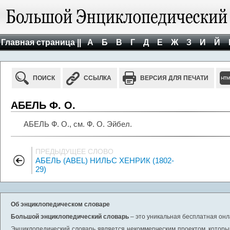
Главная страница ||
А
Б
В
Г
Д
Е
Ж
З
И
Й
ПОИСК
ССЫЛКА
ВЕРСИЯ ДЛЯ ПЕЧАТИ
АБЕЛЬ Ф. О.
АБЕЛЬ Ф. О., см. Ф. О. Эйбел.
ПРЕДЫДУЩЕЕ СЛОВО
АБЕЛЬ (ABEL) НИЛЬС ХЕНРИК (1802-
29)
Об энциклопедическом словаре
Большой энциклопедический словарь
– это уникальная бесплатная онл
Энциклопедический словарь является некоммерческим проектом, которы