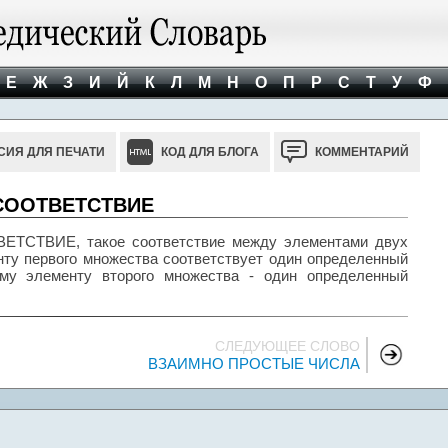
Е
Ж
З
И
Й
К
Л
М
Н
О
П
Р
С
Т
У
Ф
СИЯ ДЛЯ ПЕЧАТИ
КОД ДЛЯ БЛОГА
КОММЕНТАРИЙ
СООТВЕТСТВИЕ
ТВИЕ, такое соответствие между элементами двух
нту первого множества соответствует один определенный
ому элементу второго множества - один определенный
СЛЕДУЮЩЕЕ СЛОВО
ВЗАИМНО ПРОСТЫЕ ЧИСЛА