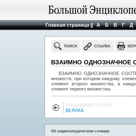
Главная страница ||
А
Б
В
Г
Д
ПОИСК
ССЫЛКА
ВЕР
ВЗАИМНО ОДНОЗНАЧНОЕ 
ВЗАИМНО ОДНОЗНАЧНОЕ СООТВЕТС
множеств, при котором каждому элеме
элемент второго множества, а кажд
элемент первого множества.
ПРЕДЫДУЩЕЕ СЛОВО
ВЕЯЛКА
Об энциклопедическом словаре