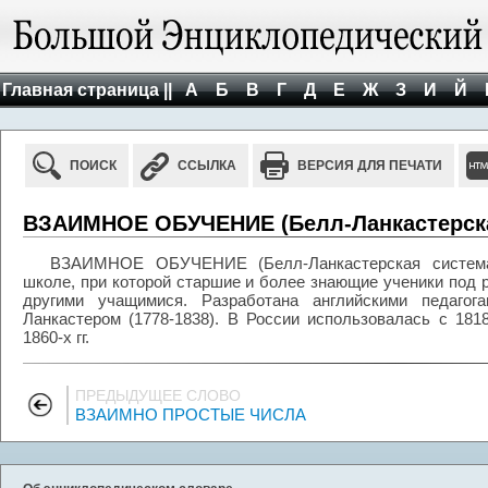
Главная страница ||
А
Б
В
Г
Д
Е
Ж
З
И
Й
ПОИСК
ССЫЛКА
ВЕРСИЯ ДЛЯ ПЕЧАТИ
ВЗАИМНОЕ ОБУЧЕНИЕ (Белл-Ланкастерска
ВЗАИМНОЕ ОБУЧЕНИЕ (Белл-Ланкастерская система)
школе, при которой старшие и более знающие ученики под 
другими учащимися. Разработана английскими педагог
Ланкастером (1778-1838). В России использовалась с 18
1860-х гг.
ПРЕДЫДУЩЕЕ СЛОВО
ВЗАИМНО ПРОСТЫЕ ЧИСЛА