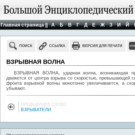
Главная страница ||
А
Б
В
Г
Д
Е
Ж
З
И
Й
ПОИСК
ССЫЛКА
ВЕРСИЯ ДЛЯ ПЕЧАТИ
ВЗРЫВНАЯ ВОЛНА
ВЗРЫВНАЯ ВОЛНА, ударная волна, возникающая пр
движется от центра взрыва со скоростью, превышающей ск
фронта взрывной волны монотонно увеличивается, а ско
убывают.
ПРЕДЫДУЩЕЕ СЛОВО
ВЗРЫВАТЕЛИ