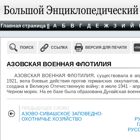
Главная страница ||
А
Б
В
Г
Д
Е
Ж
З
И
Й
ПОИСК
ССЫЛКА
ВЕРСИЯ ДЛЯ ПЕЧАТИ
АЗОВСКАЯ ВОЕННАЯ ФЛОТИЛИЯ
АЗОВСКАЯ ВОЕННАЯ ФЛОТИЛИЯ, существовала в апрел
1921, вела боевые действия против германских оккупантов
создана в Великую Отечественную войну; в июле 1941 - ап
Черном морях. На ее базе была образована Дунайская воен
ПРЕДЫДУЩЕЕ СЛОВО
АЗОВО-СИВАШСКОЕ ЗАПОВЕДНО-
ОХОТНИЧЬЕ ХОЗЯЙСТВО
Р
Г
РУСС