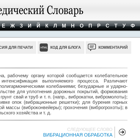
Е
Ж
З
И
Й
К
Л
М
Н
О
П
Р
С
Т
У
Ф
СИЯ ДЛЯ ПЕЧАТИ
КОД ДЛЯ БЛОГА
КОММЕНТАРИЙ
рабочему органу которой сообщается колебательное
интенсификация выполняемого процесса. Различают
полигармоническими колебаниями; безударные и ударно-
льстве для уплотнения дорожных покрытий, формования
унт свай и труб и т. п. (напр., виброкатки, вибромолоты);
ивке опок (вибрационные решетки); для бурения горных
ной массы (виброконвейеры); грохочения (виброгрохоты); в
кого хозяйства и т. д.
СЛЕДУЮЩЕЕ СЛОВО
ВИБРАЦИОННАЯ ОБРАБОТКА