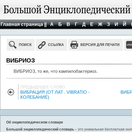
Главная страница ||
А
Б
В
Г
Д
Е
Ж
З
И
Й
ПОИСК
ССЫЛКА
ВЕРСИЯ ДЛЯ ПЕЧАТИ
ВИБРИОЗ
ВИБРИОЗ, то же, что кампилобактериоз.
ПРЕДЫДУЩЕЕ СЛОВО
ВИБРАЦИЯ (ОТ ЛАТ . VIBRATIO -
ВИБР
КОЛЕБАНИЕ)
Об энциклопедическом словаре
Большой энциклопедический словарь
– это уникальная бесплатная онл