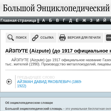
Главная страница ||
А
Б
В
Г
Д
Е
Ж
З
И
Й
ПОИСК
ССЫЛКА
ВЕРСИЯ ДЛЯ ПЕЧАТИ
АЙЗПУТЕ (Aizpute) (до 1917 официальное 
АЙЗПУТЕ (Aizpute) (до 1917 официальное название Газенпо
тыс. жителей (1990). Производство металлоизделий, пищевые
ПРЕДЫДУЩЕЕ СЛОВО
АЙЗМАН ДАВИД ЯКОВЛЕВИЧ (1869-
1922)
Об энциклопедическом словаре
Большой энциклопедический словарь
– это уникальная бесплатная онл