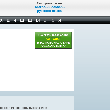
Смотрите также
Толковый словарь
русского языка
Х
Ц
Ч
Ш
Щ
Ы
Э
Ю
Я
Поискать также слово
АЙ-ТОДОР
в ТОЛКОВОМ СЛОВАРЕ
РУССКОГО ЯЗЫКА
ержкой морфологии русских слов.