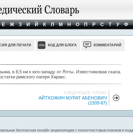
Е
Ж
З
И
Й
К
Л
М
Н
О
П
Р
С
Т
У
Ф
СИЯ ДЛЯ ПЕЧАТИ
КОД ДЛЯ БЛОГА
КОММЕНТАРИЙ
ма, в 8,5 км к юго-западу от Ялты. Известняковая скала.
 остатки римского лагеря Харакс.
СЛЕДУЮЩЕЕ СЛОВО
АЙТХОЖИН МУРАТ АБЕНОВИЧ
(1939-87)
никальная бесплатная онлайн энциклопедия с полнотекстовым поиском и подд