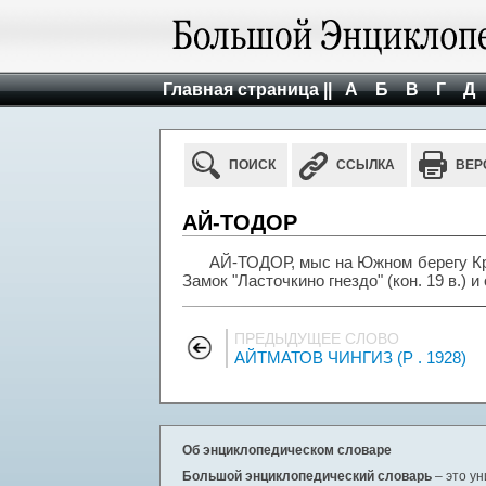
Главная страница ||
А
Б
В
Г
Д
ПОИСК
ССЫЛКА
ВЕР
АЙ-ТОДОР
АЙ-ТОДОР, мыс на Южном берегу Кры
Замок "Ласточкино гнездо" (кон. 19 в.) и
ПРЕДЫДУЩЕЕ СЛОВО
АЙТМАТОВ ЧИНГИЗ (Р . 1928)
Об энциклопедическом словаре
Большой энциклопедический словарь
– это у