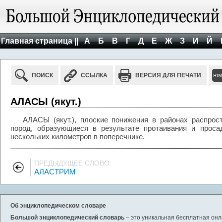
Главная страница ||
А
Б
В
Г
Д
Е
Ж
З
И
Й
ПОИСК
ССЫЛКА
ВЕРСИЯ ДЛЯ ПЕЧАТИ
АЛАСЫ (якут.)
АЛАСЫ (якут.), плоские понижения в районах распрос
пород, образующиеся в результате протаивания и проса
нескольких километров в поперечнике.
ПРЕДЫДУЩЕЕ СЛОВО
АЛАСТРИМ
Об энциклопедическом словаре
Большой энциклопедический словарь
– это уникальная бесплатная онл