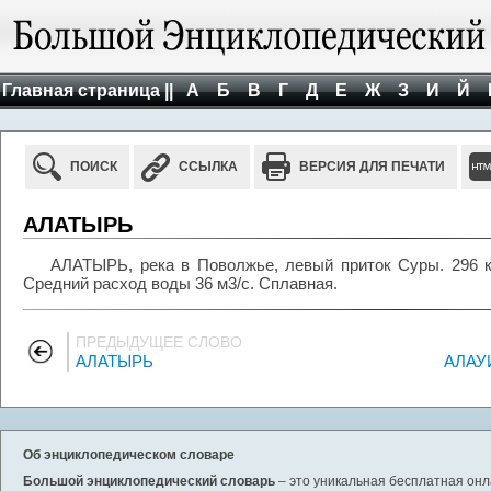
Главная страница ||
А
Б
В
Г
Д
Е
Ж
З
И
Й
ПОИСК
ССЫЛКА
ВЕРСИЯ ДЛЯ ПЕЧАТИ
АЛАТЫРЬ
АЛАТЫРЬ, река в Поволжье, левый приток Суры. 296 к
Средний расход воды 36 м3/с. Сплавная.
ПРЕДЫДУЩЕЕ СЛОВО
АЛАТЫРЬ
АЛАУ
Об энциклопедическом словаре
Большой энциклопедический словарь
– это уникальная бесплатная онл