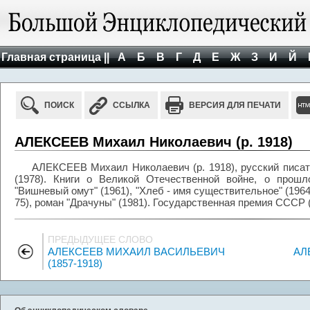
Главная страница ||
А
Б
В
Г
Д
Е
Ж
З
И
Й
ПОИСК
ССЫЛКА
ВЕРСИЯ ДЛЯ ПЕЧАТИ
АЛЕКСЕЕВ Михаил Николаевич (р. 1918)
АЛЕКСЕЕВ Михаил Николаевич (р. 1918), русский писат
(1978). Книги о Великой Отечественной войне, о прошл
"Вишневый омут" (1961), "Хлеб - имя существительное" (1964)
75), роман "Драчуны" (1981). Государственная премия СССР (
ПРЕДЫДУЩЕЕ СЛОВО
АЛЕКСЕЕВ МИХАИЛ ВАСИЛЬЕВИЧ
АЛ
(1857-1918)