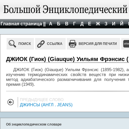
Главная страница ||
А
Б
В
Г
Д
Е
Ж
З
И
Й
ПОИСК
ССЫЛКА
ВЕРСИЯ ДЛЯ ПЕЧАТИ
ДЖИОК (Гиок) (Giauque) Уильям Фрэнсис (
ДЖИОК (Гиок) (Giauque) Уильям Фрэнсис (1895-1982), 
изучению термодинамических свойств веществ при низки
метод адиабатического размагничивания для получения 
премия (1949).
ПРЕДЫДУЩЕЕ СЛОВО
ДЖИНСЫ (АНГЛ . JEANS)
Об энциклопедическом словаре