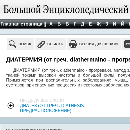
Главная страница ||
А
Б
В
Г
Д
Е
Ж
З
И
Й
ПОИСК
ССЫЛКА
ВЕРСИЯ ДЛЯ ПЕЧАТИ
ДИАТЕРМИЯ (от греч. diathermaino - прогр
ДИАТЕРМИЯ (от греч. diathermaino - прогреваю), метод 
тканей токами высокой частоты и большой силы, получ
Применяется при воспалительных заболеваниях мышц, 
суставов, при спаечных процессах и некоторых заболевания
ПРЕДЫДУЩЕЕ СЛОВО
ДИАТЕЗ (ОТ ГРЕЧ . DIATHESIS -
ПРЕДРАСПОЛОЖЕНИЕ)