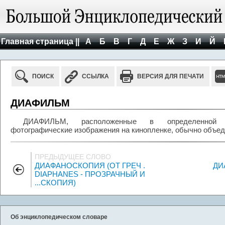
Главная страница ||
А
Б
В
Г
Д
Е
Ж
З
И
Й
ПОИСК
ССЫЛКА
ВЕРСИЯ ДЛЯ ПЕЧАТИ
ДИАФИЛЬМ
ДИАФИЛЬМ, расположенные в определенной по
фотографические изображения на кинопленке, обычно объе
ПРЕДЫДУЩЕЕ СЛОВО
ДИАФАНОСКОПИЯ (ОТ ГРЕЧ .
ДИ
DIAPHANES - ПРОЗРАЧНЫЙ И
...СКОПИЯ)
Об энциклопедическом словаре