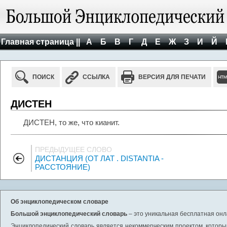
Главная страница ||
А
Б
В
Г
Д
Е
Ж
З
И
Й
ПОИСК
ССЫЛКА
ВЕРСИЯ ДЛЯ ПЕЧАТИ
ДИСТЕН
ДИСТЕН, то же, что кианит.
ПРЕДЫДУЩЕЕ СЛОВО
ДИСТАНЦИЯ (ОТ ЛАТ . DISTANTIA -
РАССТОЯНИЕ)
Об энциклопедическом словаре
Большой энциклопедический словарь
– это уникальная бесплатная онл
Энциклопедический словарь является некоммерческим проектом, которы