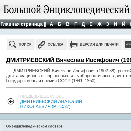
Главная страница ||
А
Б
В
Г
Д
Е
Ж
З
И
Й
ПОИСК
ССЫЛКА
ВЕРСИЯ ДЛЯ ПЕЧАТИ
ДМИТРИЕВСКИЙ Вячеслав Иосифович (190
ДМИТРИЕВСКИЙ Вячеслав Иосифович (1902-88), россий
для авиационных поршневых и турбореактивных двигателе
Государственная премия СССР (1941, 1950).
ПРЕДЫДУЩЕЕ СЛОВО
ДМИТРИЕВСКИЙ АНАТОЛИЙ
НИКОЛАЕВИЧ (Р . 1937)
Об энциклопедическом словаре