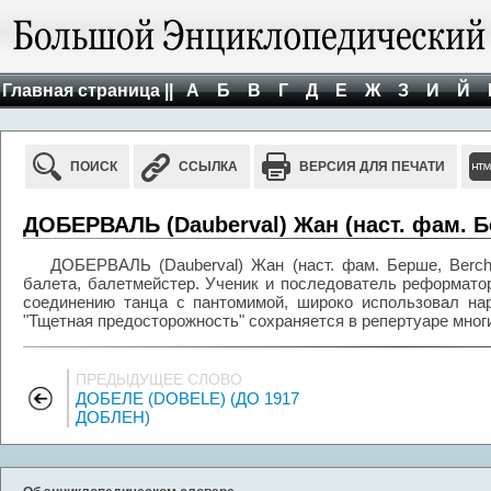
Главная страница ||
А
Б
В
Г
Д
Е
Ж
З
И
Й
ПОИСК
ССЫЛКА
ВЕРСИЯ ДЛЯ ПЕЧАТИ
ДОБЕРВАЛЬ (Dauberval) Жан (наст. фам. Бе
ДОБЕРВАЛЬ (Dauberval) Жан (наст. фам. Берше, Berche
балета, балетмейстер. Ученик и последователь реформато
соединению танца с пантомимой, широко использовал на
"Тщетная предосторожность" сохраняется в репертуаре многи
ПРЕДЫДУЩЕЕ СЛОВО
ДОБЕЛЕ (DOBELE) (ДО 1917
ДОБЛЕН)