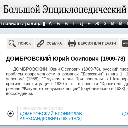
Главная страница ||
А
Б
В
Г
Д
Е
Ж
З
И
Й
ПОИСК
ССЫЛКА
ВЕРСИЯ ДЛЯ ПЕЧАТИ
ДОМБРОВСКИЙ Юрий Осипович (1909-78)
ДОМБРОВСКИЙ Юрий Осипович (1909-78), русский писат
проблем современности в романах "Державин" (книга 1, 
черепом" (1959), "Смуглая леди. Три новеллы о Шекспир
критических ситуациях 1930-х гг. - в повести "Хранитель д
романе "Факультет ненужных вещей" (опубликовано в 1988) -
восхождении.
ПРЕДЫДУЩЕЕ СЛОВО
ДОМБРОВСКИЙ БРОНИСЛАВ
ДО
АЛЕКСАНДРОВИЧ (1885-1973)