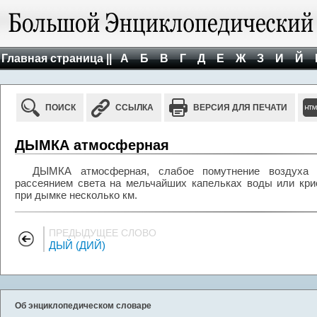
Главная страница ||
А
Б
В
Г
Д
Е
Ж
З
И
Й
ПОИСК
ССЫЛКА
ВЕРСИЯ ДЛЯ ПЕЧАТИ
ДЫМКА атмосферная
ДЫМКА атмосферная, слабое помутнение воздуха у
рассеянием света на мельчайших капельках воды или кри
при дымке несколько км.
ПРЕДЫДУЩЕЕ СЛОВО
ДЫЙ (ДИЙ)
Об энциклопедическом словаре