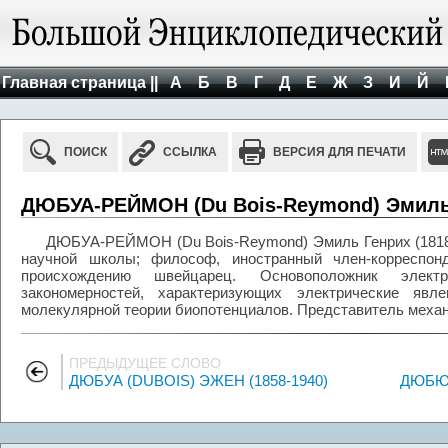
Главная страница ||
А
Б
В
Г
Д
Е
Ж
З
И
Й
ПОИСК
ССЫЛКА
ВЕРСИЯ ДЛЯ ПЕЧАТИ
ДЮБУА-РЕЙМОН (Du Bois-Reymond) Эмиль 
ДЮБУА-РЕЙМОН (Du Bois-Reymond) Эмиль Генрих (1818-
научной школы; философ, иностранный член-корреспон
происхождению швейцарец. Основоположник элект
закономерностей, характеризующих электрические яв
молекулярной теории биопотенциалов. Представитель механ
ПРЕДЫДУЩЕЕ СЛОВО
ДЮБУА (DUBOIS) ЭЖЕН (1858-1940)
ДЮБЮФ