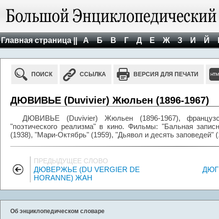
Главная страница ||
А
Б
В
Г
Д
Е
Ж
З
И
Й
ПОИСК
ССЫЛКА
ВЕРСИЯ ДЛЯ ПЕЧАТИ
ДЮВИВЬЕ (Duvivier) Жюльен (1896-1967)
ДЮВИВЬЕ (Duvivier) Жюльен (1896-1967), французс
"поэтического реализма" в кино. Фильмы: "Бальная записн
(1938), "Мари-Октябрь" (1959), "Дьявол и десять заповедей" (
ПРЕДЫДУЩЕЕ СЛОВО
ДЮВЕРЖЬЕ (DU VERGIER DE
ДЮГ
HORANNE) ЖАН
Об энциклопедическом словаре