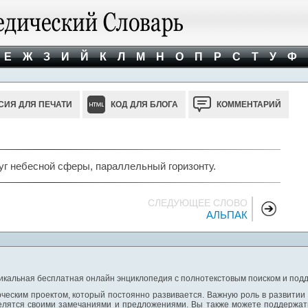
Е
Ж
З
И
Й
К
Л
М
Н
О
П
Р
С
Т
У
Ф
СИЯ ДЛЯ ПЕЧАТИ
КОД ДЛЯ БЛОГА
КОММЕНТАРИЙ
г небесной сферы, параллельный горизонту.
СЛЕДУЮЩЕЕ СЛОВО
АЛЬПАК
никальная бесплатная онлайн энциклопедия с полнотекстовым поиском и подд
ческим проектом, который постоянно развивается. Важную роль в развитии
елятся своими замечаниями и предложениями. Вы также можете поддержать