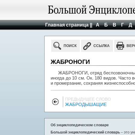
Главная страница ||
А
Б
В
Г
Д
ПОИСК
ССЫЛКА
ВЕР
ЖАБРОНОГИ
ЖАБРОНОГИ, отряд беспозвоночных 
иногда до 10 см. Ок. 180 видов. Часто
и промерзание, сохраняя жизнеспособно
ПРЕДЫДУЩЕЕ СЛОВО
ЖАБРОДЫШАЩИЕ
Об энциклопедическом словаре
Большой энциклопедический словарь
– это у