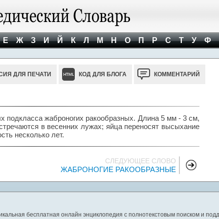
Е
Ж
З
И
Й
К
Л
М
Н
О
П
Р
С
Т
У
Ф
СИЯ ДЛЯ ПЕЧАТИ
КОД ДЛЯ БЛОГА
КОММЕНТАРИЙ
подкласса жаброногих ракообразных. Длина 5 мм - 3 см,
 встречаются в весенних лужах; яйца переносят высыхание
сть несколько лет.
СЛЕДУЮЩЕЕ СЛОВО
ЖАБРОНОГИЕ РАКООБРАЗНЫЕ
никальная бесплатная онлайн энциклопедия с полнотекстовым поиском и подд