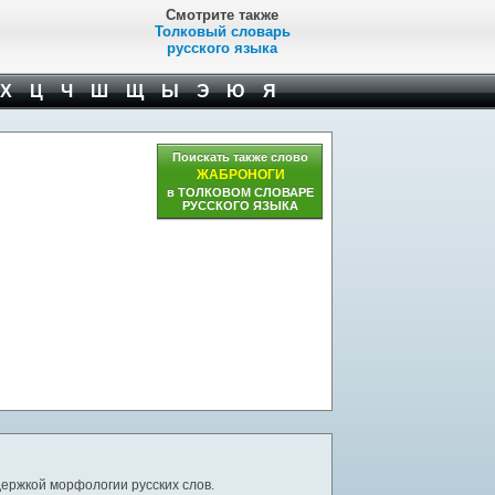
Смотрите также
Толковый словарь
русского языка
Х
Ц
Ч
Ш
Щ
Ы
Э
Ю
Я
Поискать также слово
ЖАБРОНОГИ
в ТОЛКОВОМ СЛОВАРЕ
РУССКОГО ЯЗЫКА
ержкой морфологии русских слов.