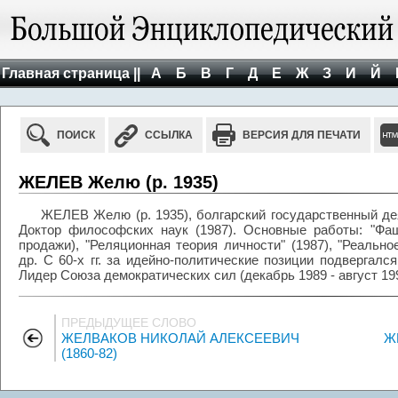
Главная страница ||
А
Б
В
Г
Д
Е
Ж
З
И
Й
ПОИСК
ССЫЛКА
ВЕРСИЯ ДЛЯ ПЕЧАТИ
ЖЕЛЕВ Желю (р. 1935)
ЖЕЛЕВ Желю (р. 1935), болгарский государственный дея
Доктор философских наук (1987). Основные работы: "Фаш
продажи), "Реляционная теория личности" (1987), "Реально
др. С 60-х гг. за идейно-политические позиции подвергал
Лидер Союза демократических сил (декабрь 1989 - август 199
ПРЕДЫДУЩЕЕ СЛОВО
ЖЕЛВАКОВ НИКОЛАЙ АЛЕКСЕЕВИЧ
Ж
(1860-82)