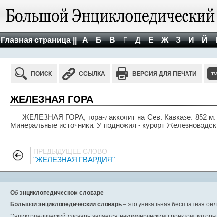
Главная страница ||
А
Б
В
Г
Д
Е
Ж
З
И
Й
ПОИСК
ССЫЛКА
ВЕРСИЯ ДЛЯ ПЕЧАТИ
ЖЕЛЕЗНАЯ ГОРА
ЖЕЛЕЗНАЯ ГОРА, гора-лакколит на Сев. Кавказе. 852 м.
Минеральные источники. У подножия - курорт Железноводск
ПРЕДЫДУЩЕЕ СЛОВО
"ЖЕЛЕЗНАЯ ГВАРДИЯ"
Об энциклопедическом словаре
Большой энциклопедический словарь
– это уникальная бесплатная онл
Энциклопедический словарь является некоммерческим проектом, которы