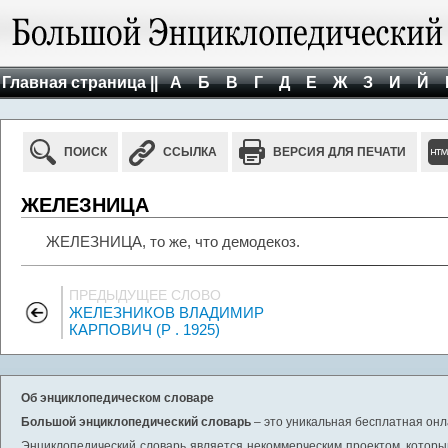
Главная страница ||
А
Б
В
Г
Д
Е
Ж
З
И
Й
ПОИСК
ССЫЛКА
ВЕРСИЯ ДЛЯ ПЕЧАТИ
ЖЕЛЕЗНИЦА
ЖЕЛЕЗНИЦА, то же, что демодекоз.
ПРЕДЫДУЩЕЕ СЛОВО
ЖЕЛЕЗНИКОВ ВЛАДИМИР
КАРПОВИЧ (Р . 1925)
Об энциклопедическом словаре
Большой энциклопедический словарь
– это уникальная бесплатная онл
Энциклопедический словарь является некоммерческим проектом, которы