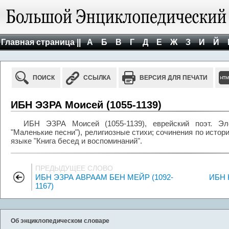
Главная страница ||
А
Б
В
Г
Д
Е
Ж
З
И
Й
ПОИСК
ССЫЛКА
ВЕРСИЯ ДЛЯ ПЕЧАТИ
ИБН ЭЗРА Моисей (1055-1139)
ИБН ЭЗРА Моисей (1055-1139), еврейский поэт. Эле
"Маленькие песни"), религиозные стихи; сочинения по истор
языке "Книга бесед и воспоминаний".
ПРЕДЫДУЩЕЕ СЛОВО
ИБН ЭЗРА АВРААМ БЕН МЕЙР (1092-
ИБН 
1167)
Об энциклопедическом словаре