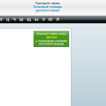
Смотрите также
Толковый словарь
русского языка
Х
Ц
Ч
Ш
Щ
Ы
Э
Ю
Я
Поискать также слово
ИБСЕН
в ТОЛКОВОМ СЛОВАРЕ
РУССКОГО ЯЗЫКА