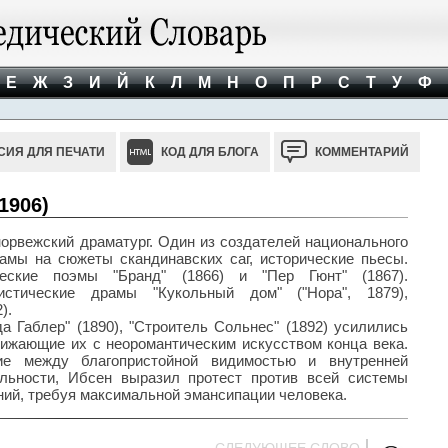
Е
Ж
З
И
Й
К
Л
М
Н
О
П
Р
С
Т
У
Ф
СИЯ ДЛЯ ПЕЧАТИ
КОД ДЛЯ БЛОГА
КОММЕНТАРИЙ
1906)
 норвежский драматург. Один из создателей национального
рамы на сюжеты скандинавских саг, исторические пьесы.
ческие поэмы "Бранд" (1866) и "Пер Гюнт" (1867).
истические драмы "Кукольный дом" ("Нора", 1879),
).
да Габлер" (1890), "Строитель Сольнес" (1892) усилились
лижающие их с неоромантическим искусством конца века.
вие между благопристойной видимостью и внутренней
льности, Ибсен выразил протест против всей системы
ий, требуя максимальной эмансипации человека.