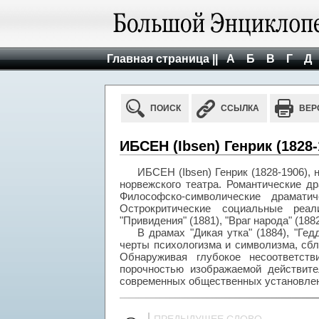
Главная страница ||
А
Б
В
Г
Д
ПОИСК
ССЫЛКА
ВЕР
ИБСЕН (Ibsen) Генрик (1828-
ИБСЕН (Ibsen) Генрик (1828-1906),
норвежского театра. Романтические д
Философско-символические драмати
Острокритические социальные реал
"Привидения" (1881), "Враг народа" (1882
В драмах "Дикая утка" (1884), "Гед
черты психологизма и символизма, сб
Обнаруживая глубокое несоответст
порочностью изображаемой действите
современных общественных установлен