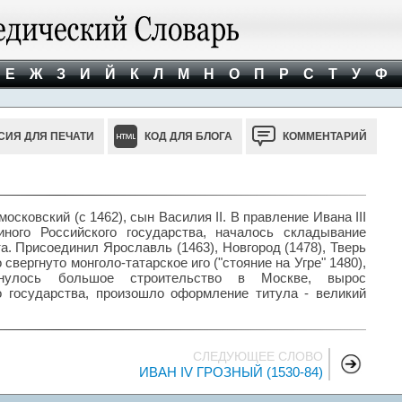
Е
Ж
З
И
Й
К
Л
М
Н
О
П
Р
С
Т
У
Ф
СИЯ ДЛЯ ПЕЧАТИ
КОД ДЛЯ БЛОГА
КОММЕНТАРИЙ
московский (с 1462), сын Василия II. В правление Ивана III
ного Российского государства, началось складывание
а. Присоединил Ярославль (1463), Новгород (1478), Тверь
 свергнуто монголо-татарское иго ("стояние на Угре" 1480),
рнулось большое строительство в Москве, вырос
 государства, произошло оформление титула - великий
СЛЕДУЮЩЕЕ СЛОВО
ИВАН IV ГРОЗНЫЙ (1530-84)