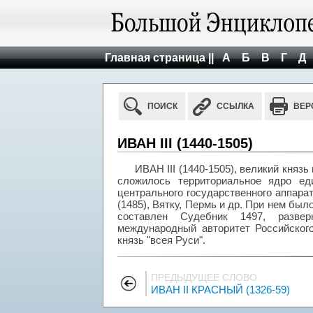
Главная страница ||
А
Б
В
Г
Д
ПОИСК
ССЫЛКА
ВЕР
ИВАН III (1440-1505)
ИВАН III (1440-1505), великий князь 
сложилось территориальное ядро еди
центрального государственного аппарат
(1485), Вятку, Пермь и др. При нем было
составлен Судебник 1497, разве
международный авторитет Российского
князь "всея Руси".
ПРЕДЫДУЩЕЕ СЛОВО
ИВАН II КРАСНЫЙ (1326-59)