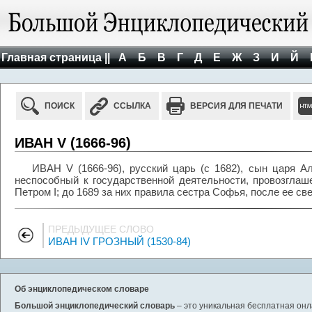
Главная страница ||
А
Б
В
Г
Д
Е
Ж
З
И
Й
ПОИСК
ССЫЛКА
ВЕРСИЯ ДЛЯ ПЕЧАТИ
ИВАН V (1666-96)
ИВАН V (1666-96), русский царь (с 1682), сын царя 
неспособный к государственной деятельности, провозгла
Петром I; до 1689 за них правила сестра Софья, после ее све
ПРЕДЫДУЩЕЕ СЛОВО
ИВАН IV ГРОЗНЫЙ (1530-84)
Об энциклопедическом словаре
Большой энциклопедический словарь
– это уникальная бесплатная онл