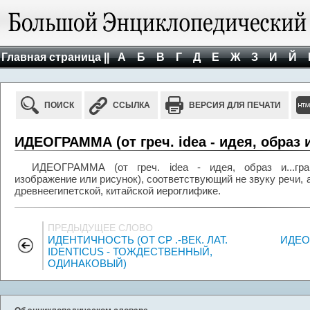
Главная страница ||
А
Б
В
Г
Д
Е
Ж
З
И
Й
ПОИСК
ССЫЛКА
ВЕРСИЯ ДЛЯ ПЕЧАТИ
ИДЕОГРАММА (от греч. idea - идея, образ и
ИДЕОГРАММА (от греч. idea - идея, образ и...гра
изображение или рисунок), соответствующий не звуку речи, 
древнеегипетской, китайской иероглифике.
ПРЕДЫДУЩЕЕ СЛОВО
ИДЕНТИЧНОСТЬ (ОТ СР .-ВЕК. ЛАТ.
ИДЕО
IDENTICUS - ТОЖДЕСТВЕННЫЙ,
ОДИНАКОВЫЙ)