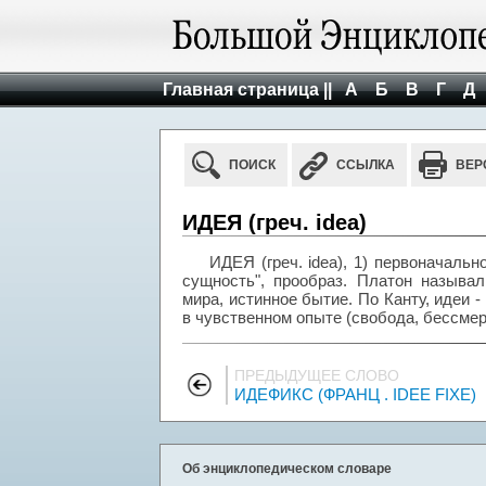
Главная страница ||
А
Б
В
Г
Д
ПОИСК
ССЫЛКА
ВЕР
ИДЕЯ (греч. idea)
ИДЕЯ (греч. idea), 1) первоначально
сущность", прообраз. Платон называ
мира, истинное бытие. По Канту, идеи 
в чувственном опыте (свобода, бессмерт
ПРЕДЫДУЩЕЕ СЛОВО
ИДЕФИКС (ФРАНЦ . IDEE FIXE)
Об энциклопедическом словаре