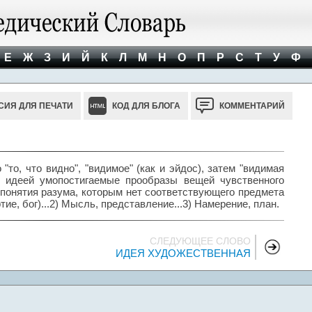
Е
Ж
З
И
Й
К
Л
М
Н
О
П
Р
С
Т
У
Ф
СИЯ ДЛЯ ПЕЧАТИ
КОД ДЛЯ БЛОГА
КОММЕНТАРИЙ
 "то, что видно", "видимое" (как и эйдос), затем "видимая
л идеей умопостигаемые прообразы вещей чувственного
- понятия разума, которым нет соответствующего предмета
ие, бог)...2) Мысль, представление...3) Намерение, план.
СЛЕДУЮЩЕЕ СЛОВО
ИДЕЯ ХУДОЖЕСТВЕННАЯ