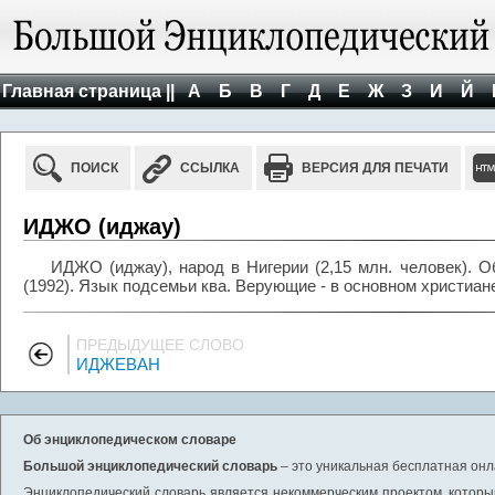
Главная страница ||
А
Б
В
Г
Д
Е
Ж
З
И
Й
ПОИСК
ССЫЛКА
ВЕРСИЯ ДЛЯ ПЕЧАТИ
ИДЖО (иджау)
ИДЖО (иджау), народ в Нигерии (2,15 млн. человек). О
(1992). Язык подсемьи ква. Верующие - в основном христиане
ПРЕДЫДУЩЕЕ СЛОВО
ИДЖЕВАН
Об энциклопедическом словаре
Большой энциклопедический словарь
– это уникальная бесплатная онл
Энциклопедический словарь является некоммерческим проектом, которы